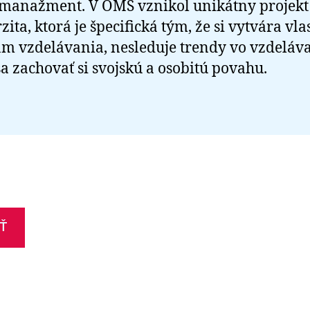
 manažment. V OMS vznikol unikátny projek
zita, ktorá je špecifická tým, že si vytvára vla
m vzdelávania, nesleduje trendy vo vzdeláva
sa zachovať si svojskú a osobitú povahu.
Ť