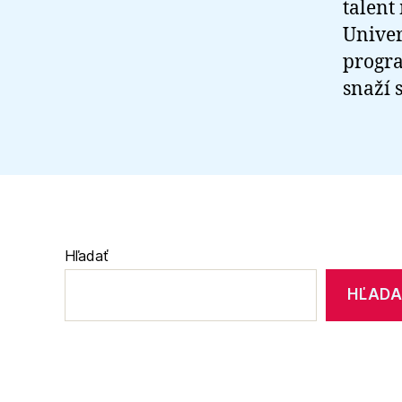
talent
Univer
progra
snaží 
Hľadať
HĽADA