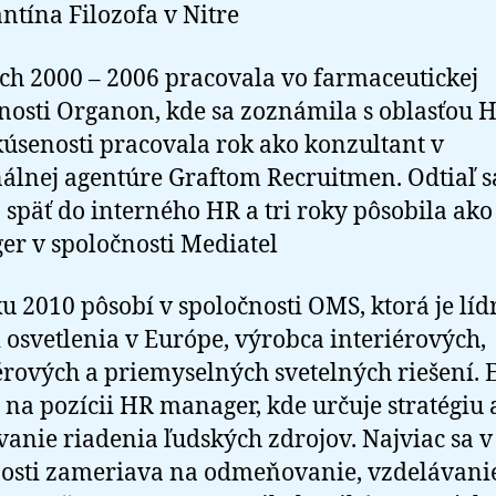
ntína Filozofa v Nitre
ch 2000 – 2006 pracovala vo farmaceutickej
nosti Organon, kde sa zoznámila s oblasťou H
skúsenosti pracovala rok ako konzultant v
álnej agentúre Graftom Recruitmen. Odtiaľ s
a späť do interného HR a tri roky pôsobila ak
r v spoločnosti Mediatel
u 2010 pôsobí v spoločnosti OMS, ktorá je lí
i osvetlenia v Európe, výrobca interiérových,
érových a priemyselných svetelných riešení. 
 na pozícii HR manager, kde určuje stratégiu 
anie riadenia ľudských zdrojov. Najviac sa v
osti zameriava na odmeňovanie, vzdelávani