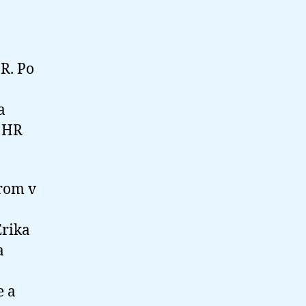
R. Po
a
o HR
drom v
Erika
a
e a