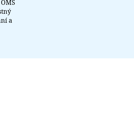
t OMS
stný
ní a