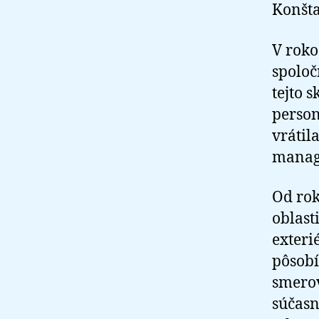
Konšta
V roko
spoloč
tejto 
person
vrátil
manage
Od rok
oblast
exteri
pôsobí
smerov
súčasn