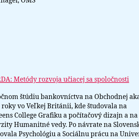
nager, OMS
A: Metódy rozvoja učiacej sa spoločnosti
očnom štúdiu bankovníctva na Obchodnej ak
ri roky vo Veľkej Británii, kde študovala na
ens College Grafiku a počítačový dizajn a n
zity Humanitné vedy. Po návrate na Slovens
ovala Psychológiu a Sociálnu prácu na Unive