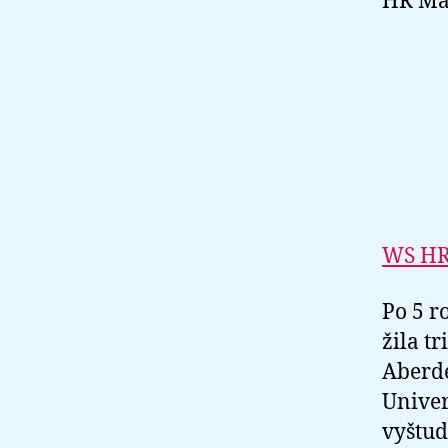
HR Ma
WS HRD
Po 5 r
žila t
Aberde
Univer
vyštud