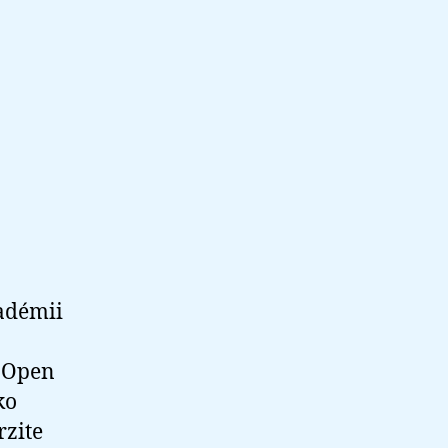
adémii
a Open
ko
rzite