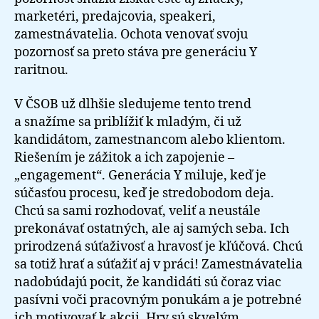
marketéri, predajcovia, speakeri,
zamestnávatelia. Ochota venovať svoju
pozornosť sa preto stáva pre generáciu Y
raritnou.
V ČSOB už dlhšie sledujeme tento trend
a snažíme sa priblížiť k mladým, či už
kandidátom, zamestnancom alebo klientom.
Riešením je zážitok a ich zapojenie –
„engagement“. Generácia Y miluje, keď je
súčasťou procesu, keď je stredobodom deja.
Chcú sa sami rozhodovať, veliť a neustále
prekonávať ostatných, ale aj samých seba. Ich
prirodzená súťaživosť a hravosť je kľúčová. Chcú
sa totiž hrať a súťažiť aj v práci! Zamestnávatelia
nadobúdajú pocit, že kandidáti sú čoraz viac
pasívni voči pracovným ponukám a je potrebné
ich motivovať k akcii. Hry sú skvelým