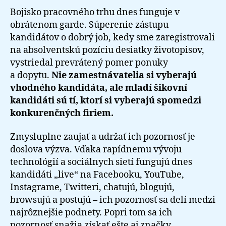
Bojisko pracovného trhu dnes funguje v
obrátenom garde. Súperenie zástupu
kandidátov o dobrý job, kedy sme zaregistrovali
na absolventskú pozíciu desiatky životopisov,
vystriedal prevrátený pomer ponuky
a dopytu.
Nie zamestnávatelia si vyberajú
vhodného kandidáta, ale mladí šikovní
kandidáti sú tí, ktorí si vyberajú spomedzi
konkurenčných firiem.
Zmysluplne zaujať a udržať ich pozornosť je
doslova výzva. Vďaka rapídnemu vývoju
technológií a sociálnych sietí fungujú dnes
kandidáti „live“ na Facebooku, YouTube,
Instagrame, Twitteri, chatujú, blogujú,
browsujú a postujú – ich pozornosť sa delí medzi
najrôznejšie podnety. Popri tom sa ich
pozornosť snažia získať ešte aj značky,