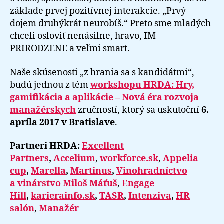
základe prvej pozitívnej interakcie. „Prvý
dojem druhýkrát neurobíš.“ Preto sme mladých
chceli osloviť nenásilne, hravo, IM
PRIRODZENE a veľmi smart.
Naše skúsenosti „z hrania sa s kandidátmi“,
budú jednou z tém
workshopu HRDA: Hry,
gamifikácia a aplikácie – Nová éra rozvoja
manažérskych
zručností, ktorý sa uskutoční
6.
apríla 2017 v Bratislave
.
Partneri HRDA:
Excellent
Partners
,
Accelium
,
workforce.sk
,
Appelia
cup
,
Marella
,
Martinus
,
Vinohradníctvo
a vinárstvo Miloš Máťuš
,
Engage
Hill
,
karierainfo.sk
,
TASR
,
Intenziva
,
HR
salón
,
Manažér