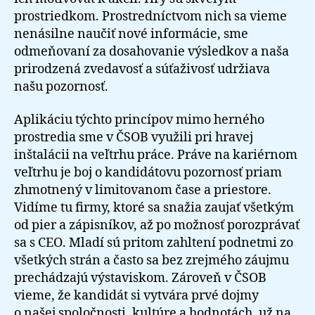
prostriedkom. Prostredníctvom nich sa vieme
nenásilne naučiť nové informácie, sme
odmeňovaní za dosahovanie výsledkov a naša
prirodzená zvedavosť a súťaživosť udržiava
našu pozornosť.
Aplikáciu týchto princípov mimo herného
prostredia sme v ČSOB využili pri hravej
inštalácii na veľtrhu práce. Práve na kariérnom
veľtrhu je boj o kandidátovu pozornosť priam
zhmotnený v limitovanom čase a priestore.
Vidíme tu firmy, ktoré sa snažia zaujať všetkým
od pier a zápisníkov, až po možnosť porozprávať
sa s CEO. Mladí sú pritom zahltení podnetmi zo
všetkých strán a často sa bez zrejmého záujmu
prechádzajú výstaviskom. Zároveň v ČSOB
vieme, že kandidát si vytvára prvé dojmy
o našej spoločnosti, kultúre a hodnotách, už na