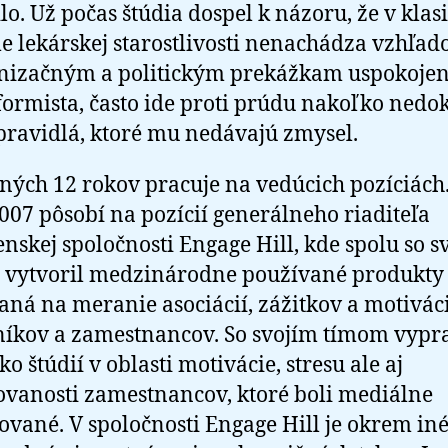
lo. Už počas štúdia dospel k názoru, že v kla
e lekárskej starostlivosti nenachádza vzhľa
nizačným a politickým prekážkam uspokojeni
formista, často ide proti prúdu nakoľko nedo
 pravidlá, ktoré mu nedávajú zmysel.
ných 12 rokov pracuje na vedúcich pozíciách
007 pôsobí na pozícií generálneho riaditeľa
nskej spoločnosti Engage Hill, kde spolu so s
 vytvoril medzinárodne používané produkty
ná na meranie asociácií, zážitkov a motivác
íkov a zamestnancov. So svojím tímom vypr
o štúdií v oblasti motivácie, stresu ale aj
vanosti zamestnancov, ktoré boli mediálne
ované. V spoločnosti Engage Hill je okrem in