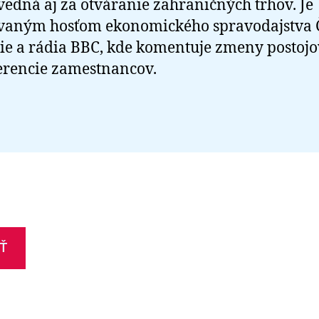
edná aj za otváranie zahraničných trhov. Je
vaným hosťom ekonomického spravodajstva 
zie a rádia BBC, kde komentuje zmeny postojo
erencie zamestnancov.
Ť