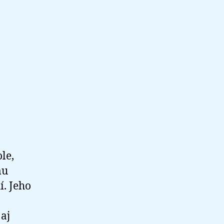
le,
mu
. Jeho
aj