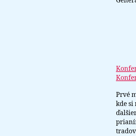
Generá
Konfe
Konfe
Prvé m
kde si
ďalšie
prianí
tradov