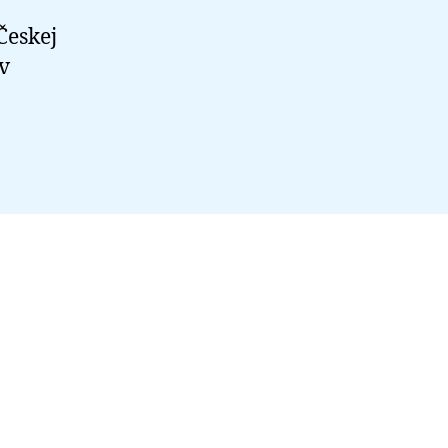
Českej
v