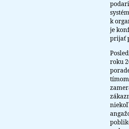
podari
systém
k orga
je kon
prijať
Posled
roku 2
porade
tímom
zamera
zákazn
niekoľk
angažo
poblik