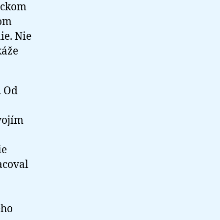
sickom
dom
e. Nie
káže
. Od
vojím
ie
acoval
ého