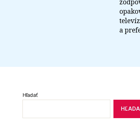
zodpov
opako
televí
a pref
Hľadať
HĽADA