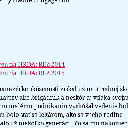
lny riaditeľ, Engage Hill
rencia HRDA: RĽZ 2014
rencia HRDA: RĽZ 2015
anažérke skúsenosti získal už na strednej ško
 najprv ako brigádnik a neskôr aj vďaka svoj
mu malému podnikaniu vyskúšal vedenie ľudí
m bolo stať sa lekárom, ako sa v jeho rodine
alo už niekoľko generácii, čo sa mu nakoniec 