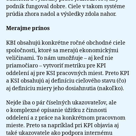
podnik fungoval dobre. Ciele v takom systéme
prúdia zhora nadol a výsledky zdola nahor.
Merajme prínos
KBI obsahujú konkrétne ročné obchodné ciele
spoločnosti, ktoré sa merajú ekonomickými
veličinami. To nám umožňuje – aj keď nie
priamočiaro – vytvoriť metriku pre KPI
oddelení aj pre KSI pracovných miest. Preto KPI
a KSI obsahujú aj definíciu cieľového stavu (čo)
aj definíciu miery jeho dosiahnutia (nakoľko).
Nejde iba o pár číselných ukazovateľov, ale
o komplexné opísanie úžitku z činnosti
oddelení a z práce na konkrétnom pracovnom
mieste. Preto sa napríklad pri KPI objavia aj
také ukazovatele ako podpora internému