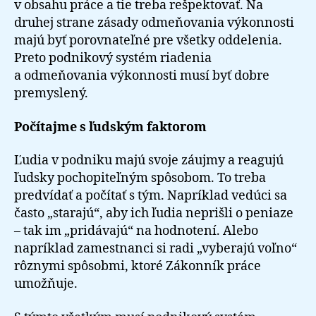
v obsahu práce a tie treba rešpektovať. Na
druhej strane zásady odmeňovania výkonnosti
majú byť porovnateľné pre všetky oddelenia.
Preto podnikový systém riadenia
a odmeňovania výkonnosti musí byť dobre
premyslený.
Počítajme s ľudským faktorom
Ľudia v podniku majú svoje záujmy a reagujú
ľudsky pochopiteľným spôsobom. To treba
predvídať a počítať s tým. Napríklad vedúci sa
často „starajú“, aby ich ľudia neprišli o peniaze
– tak im „pridávajú“ na hodnotení. Alebo
napríklad zamestnanci si radi „vyberajú voľno“
rôznymi spôsobmi, ktoré Zákonník práce
umožňuje.