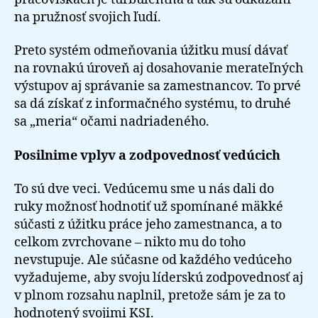
na pružnosť svojich ľudí.
Preto systém odmeňovania úžitku musí dávať
na rovnakú úroveň aj dosahovanie merateľných
výstupov aj správanie sa zamestnancov. To prvé
sa dá získať z informačného systému, to druhé
sa „meria“ očami nadriadeného.
Posilnime vplyv a zodpovednosť vedúcich
To sú dve veci. Vedúcemu sme u nás dali do
ruky možnosť hodnotiť už spomínané mäkké
súčasti z úžitku práce jeho zamestnanca, a to
celkom zvrchovane – nikto mu do toho
nevstupuje. Ale súčasne od každého vedúceho
vyžadujeme, aby svoju líderskú zodpovednosť aj
v plnom rozsahu naplnil, pretože sám je za to
hodnotený svojimi KSI.