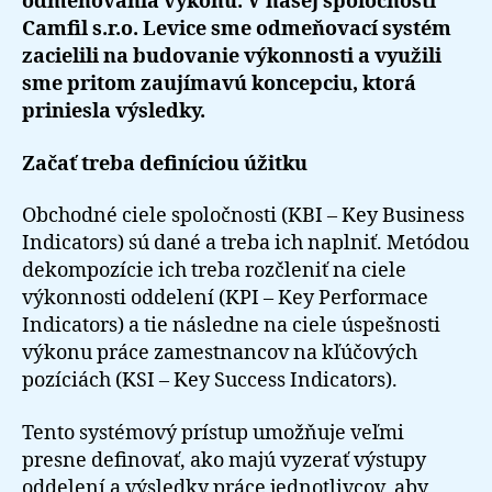
odmeňovania výkonu. V našej spoločnosti
Camfil s.r.o. Levice sme odmeňovací systém
zacielili na budovanie výkonnosti a využili
sme pritom zaujímavú koncepciu, ktorá
priniesla výsledky.
Začať treba definíciou úžitku
Obchodné ciele spoločnosti (KBI – Key Business
Indicators) sú dané a treba ich naplniť. Metódou
dekompozície ich treba rozčleniť na ciele
výkonnosti oddelení (KPI – Key Performace
Indicators) a tie následne na ciele úspešnosti
výkonu práce zamestnancov na kľúčových
pozíciách (KSI – Key Success Indicators).
Tento systémový prístup umožňuje veľmi
presne definovať, ako majú vyzerať výstupy
oddelení a výsledky práce jednotlivcov, aby