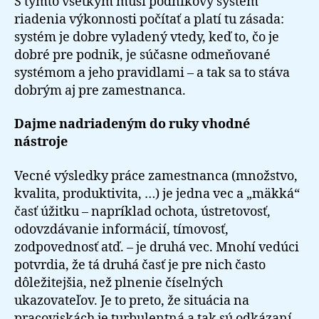
S týmto všetkým musí podnikový systém
riadenia výkonnosti počítať a platí tu zásada:
systém je dobre vyladený vtedy, keď to, čo je
dobré pre podnik, je súčasne odmeňované
systémom a jeho pravidlami – a tak sa to stáva
dobrým aj pre zamestnanca.
Dajme nadriadeným do ruky vhodné
nástroje
Vecné výsledky práce zamestnanca (množstvo,
kvalita, produktivita, …) je jedna vec a „mäkká“
časť úžitku – napríklad ochota, ústretovosť,
odovzdávanie informácií, tímovosť,
zodpovednosť atď. – je druhá vec. Mnohí vedúci
potvrdia, že tá druhá časť je pre nich často
dôležitejšia, než plnenie číselných
ukazovateľov. Je to preto, že situácia na
pracoviskách je turbulentná a tak sú odkázaní