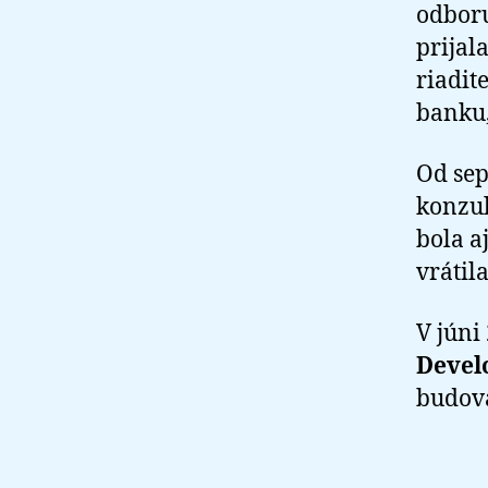
odboru
prijal
riadit
banku,
Od sep
konzul
bola 
vrátil
V júni
Devel
budova