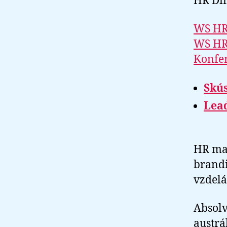
HR Dir
WS HR
WS HR
Konfe
Skús
Lead
HR man
brandi
vzdelá
Absol
austrá