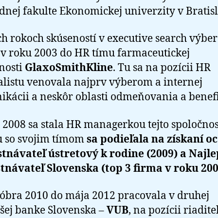
nej fakulte Ekonomickej univerzity v Bratisl
ch rokoch skúseností v executive search výbe
 v roku 2003 do HR tímu farmaceutickej
nosti
GlaxoSmithKline
. Tu sa na pozícii HR
listu venovala najprv výberom a internej
kácii a neskôr oblasti odmeňovania a benefi
 2008 sa stala HR managerkou tejto spoločnos
u so svojim tímom
sa podieľala na získaní o
návateľ ústretový k rodine (2009) a Najle
návateľ Slovenska (top 3 firma v roku 200
óbra 2010 do mája 2012 pracovala v druhej
šej banke Slovenska –
VUB
, na pozícii riadit