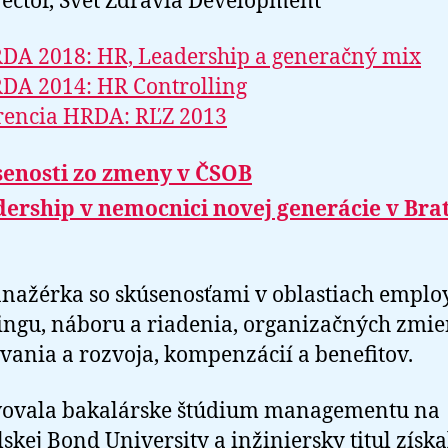
ector, Svet Zdravia Development
DA 2018: HR, Leadership a generačný mix
DA 2014: HR Controlling
rencia HRDA: RĽZ 2013
enosti zo zmeny v ČSOB
ership v nemocnici novej generácie v Brat
ažérka so skúsenosťami v oblastiach emplo
ngu, náboru a riadenia, organizačných zmie
vania a rozvoja, kompenzácií a benefitov.
vovala bakalárske štúdium managementu na
lskej Bond University a inžiniersky titul získ