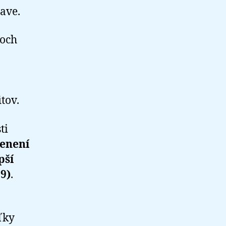
ave.
roch
tov.
ti
cenení
pší
9)
.
eľky