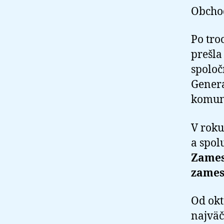
Obchod
Po tro
prešla
spoloč
Genera
komuni
V roku
a spol
Zamest
zamest
Od okt
najväč