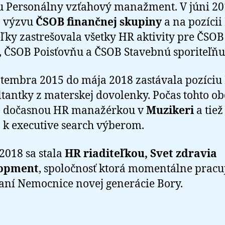
 Personálny vzťahový manažment. V júni 2
a výzvu
ČSOB finančnej skupiny
a na pozícii
eľky zastrešovala všetky HR aktivity pre ČSOB
 ČSOB Poisťovňu a ČSOB Stavebnú sporiteľňu
tembra 2015 do mája 2018 zastávala pozíciu
tantky z materskej dovolenky. Počas tohto o
aj dočasnou HR manažérkou v
Muzikeri
a tiež
a k executive search výberom.
 2018 sa stala
HR riaditeľkou, Svet zdravia
opment
, spoločnosť ktorá momentálne pracu
ní Nemocnice novej generácie Bory.