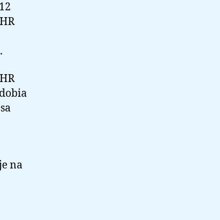
012
 HR
.
 HR
bdobia
 sa
je na