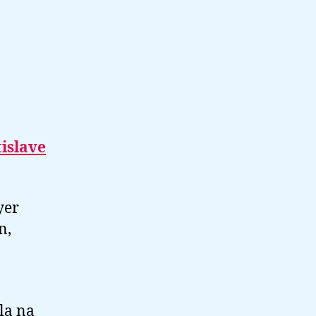
islave
yer
n,
ala na