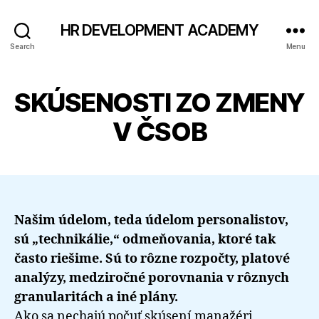
HR DEVELOPMENT ACADEMY
Search
Menu
SKÚSENOSTI ZO ZMENY
V ČSOB
Našim údelom, teda údelom personalistov,
sú „technikálie,“ odmeňovania, ktoré tak
často riešime. Sú to rôzne rozpočty, platové
analýzy, medziročné porovnania v rôznych
granularitách a iné plány.
Ako sa nechajú počuť skúsení manažéri