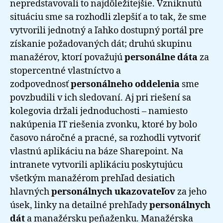
nepredstavovali to najdôležitejšie. Vzniknutú
situáciu sme sa rozhodli zlepšiť a to tak, že sme
vytvorili jednotný a ľahko dostupný portál pre
získanie požadovaných dát; druhú skupinu
manažérov, ktorí považujú
personálne dáta
za
stopercentné vlastníctvo a
zodpovednosť
personálneho oddelenia
sme
povzbudili v ich sledovaní. Aj pri riešení sa
kolegovia držali jednoduchosti – namiesto
nakúpenia IT riešenia zvonku, ktoré by bolo
časovo náročné a pracné, sa rozhodli vytvoriť
vlastnú aplikáciu na báze Sharepoint. Na
intranete vytvorili aplikáciu poskytujúcu
všetkým manažérom prehľad desiatich
hlavných
personálnych ukazovateľov
za jeho
úsek, linky na detailné prehľady
personálnych
dát
a manažérsku peňaženku. Manažérska