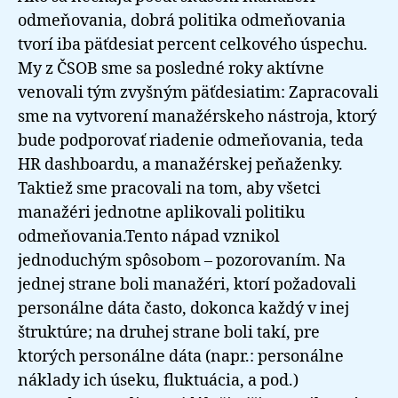
odmeňovania, dobrá politika odmeňovania
tvorí iba päťdesiat percent celkového úspechu.
My z ČSOB sme sa posledné roky aktívne
venovali tým zvyšným päťdesiatim: Zapracovali
sme na vytvorení manažérskeho nástroja, ktorý
bude podporovať riadenie odmeňovania, teda
HR dashboardu, a manažérskej peňaženky.
Taktiež sme pracovali na tom, aby všetci
manažéri jednotne aplikovali politiku
odmeňovania.Tento nápad vznikol
jednoduchým spôsobom – pozorovaním. Na
jednej strane boli manažéri, ktorí požadovali
personálne dáta často, dokonca každý v inej
štruktúre; na druhej strane boli takí, pre
ktorých personálne dáta (napr.: personálne
náklady ich úseku, fluktuácia, a pod.)