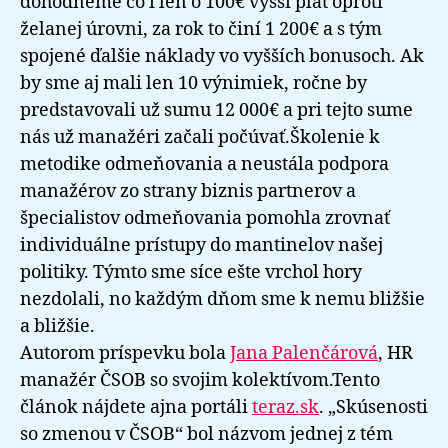
dohodneme čo i len o 100€ vyšší plat oproti
želanej úrovni, za rok to činí 1 200€ a s tým
spojené ďalšie náklady vo vyšších bonusoch. Ak
by sme aj mali len 10 výnimiek, ročne by
predstavovali už sumu 12 000€ a pri tejto sume
nás už manažéri začali počúvať.Školenie k
metodike odmeňovania a neustála podpora
manažérov zo strany biznis partnerov a
špecialistov odmeňovania pomohla zrovnať
individuálne prístupy do mantinelov našej
politiky. Týmto sme síce ešte vrchol hory
nezdolali, no každým dňom sme k nemu bližšie
a bližšie.
Autorom príspevku bola
Jana Palenčárová
, HR
manažér ČSOB so svojim kolektívom.Tento
článok nájdete ajna portáli
teraz.sk
. „Skúsenosti
so zmenou v ČSOB“ bol názvom jednej z tém