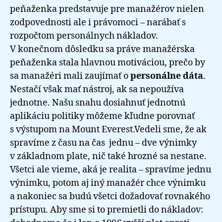
peňaženka predstavuje pre manažérov nielen
zodpovednosti ale i právomoci – narábať s
rozpočtom personálnych nákladov.
V konečnom dôsledku sa práve manažérska
peňaženka stala hlavnou motiváciou, prečo by
sa manažéri mali zaujímať o
personálne dáta
.
Nestačí však mať nástroj, ak sa nepoužíva
jednotne. Našu snahu dosiahnuť jednotnú
aplikáciu politiky môžeme kľudne porovnať
s výstupom na Mount Everest.Vedeli sme, že ak
spravíme z času na čas jednu – dve výnimky
v základnom plate, nič také hrozné sa nestane.
Všetci ale vieme, aká je realita – spravíme jednu
výnimku, potom aj iný manažér chce výnimku
a nakoniec sa budú všetci dožadovať rovnakého
prístupu. Aby sme si to premietli do nákladov: