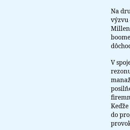
Na dru
výzvu 
Millen
boomer
dôchod
V spoj
rezonu
manažm
posilň
firemn
Keďže 
do pro
provo