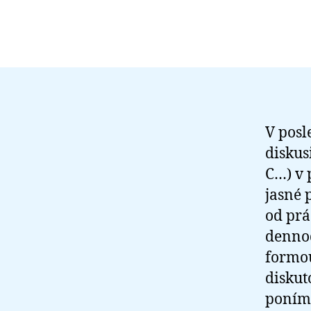
V posl
diskus
C…) v 
jasné 
od prá
dennod
formo
diskut
poníma