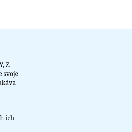
i
, Z,
e svoje
čakáva
h ich