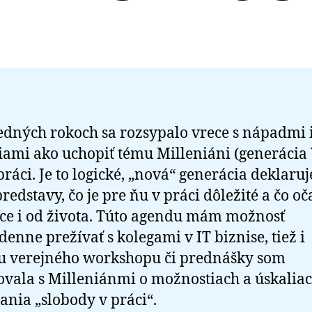
edných rokoch sa rozsypalo vrece s nápadmi 
iami ako uchopiť tému Milleniáni (generácia Y
práci. Je to logické, „nová“ generácia deklaruj
predstavy, čo je pre ňu v práci dôležité a čo o
ce i od života. Túto agendu mám možnosť
enne prežívať s kolegami v IT biznise, tiež i
u verejného workshopu či prednášky som
ovala s Milleniánmi o možnostiach a úskaliac
nia „slobody v práci“.