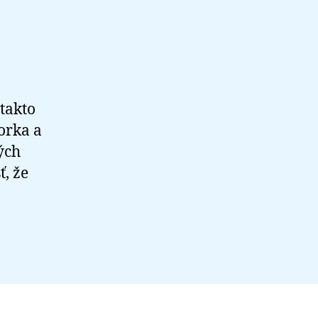
takto
orka a
ých
, že