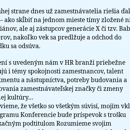
hej strane dnes už zamestnávatelia riešia ďal
– ako skĺbiť na jednom mieste tímy zložené n
iánov, ale aj zástupcov generácie X či tzv. Ba
ov, nakoľko vek sa predlžuje a odchod do
ku sa odsúva.
ení s uvedeným nám v HR branži priebežne
jú i témy spokojnosti zamestnancov, talent
entu a nástupníctva, potreby budovania a
ovania zamestnávateľskej značky či zmeny
ej kultúry…
vieme, že všetko so všetkým súvisí, mojím v
gramu Konferencie bude príspevok s trošku
kačným podtitulom Rozumieme svojim