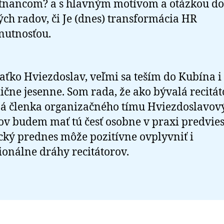
tnancom? a s hlavným motívom a otázkou do
ých radov, či Je (dnes) transformácia HR
nutnosťou.
aťko Hviezdoslav, veľmi sa teším do Kubína i 
ične jesenne. Som rada, že ako bývalá recitát
á členka organizačného tímu Hviezdoslavov
v budem mať tú česť osobne v praxi predviesť
ký prednes môže pozitívne ovplyvniť i
ionálne dráhy recitátorov.