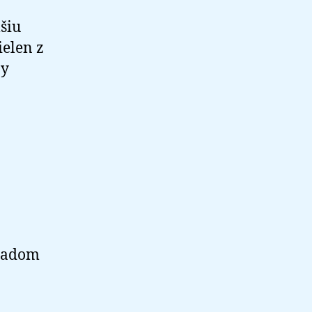
šiu
ielen z
by
kladom