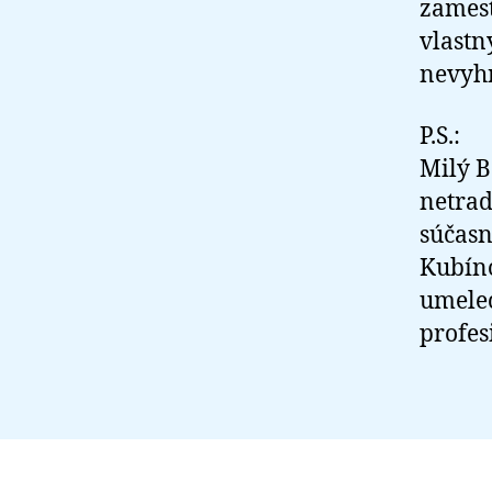
zames
vlastn
nevyh
P.S.:
Milý B
netrad
súčasn
Kubíno
umelec
profes