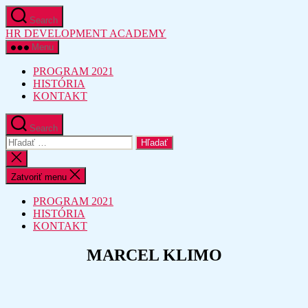
Preskočiť
Search
na
HR DEVELOPMENT ACADEMY
obsah
Menu
PROGRAM 2021
HISTÓRIA
KONTAKT
Search
Vyhľadať:
Zatvoriť
vyhľadávanie
Zatvoriť menu
PROGRAM 2021
HISTÓRIA
KONTAKT
MARCEL KLIMO