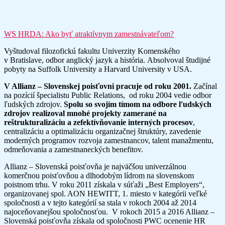
WS HRDA: Ako byť atraktívnym zamestnávateľom?
Vyštudoval filozofickú fakultu Univerzity Komenského
v Bratislave, odbor anglický jazyk a história. Absolvoval študijné
pobyty na Suffolk University a Harvard University v USA.
V Allianz – Slovenskej poisťovni pracuje od roku 2001.
Začínal
na pozícií špecialistu Public Relations, od roku 2004 vedie odbor
ľudských zdrojov.
Spolu so svojím tímom na odbore ľudských
zdrojov realizoval mnohé projekty zamerané na
reštrukturalizáciu a zefektívňovanie interných procesov
,
centralizáciu a optimalizáciu organizačnej štruktúry, zavedenie
moderných programov rozvoja zamestnancov, talent manažmentu,
odmeňovania a zamestnaneckých benefitov.
Allianz – Slovenská poisťovňa je najväčšou univerzálnou
komerčnou poisťovňou a dlhodobým lídrom na slovenskom
poistnom trhu. V roku 2011 získala v súťaži „Best Employers“,
organizovanej spol. AON HEWITT, 1. miesto v kategórii veľké
spoločnosti a v tejto kategórií sa stala v rokoch 2004 až 2014
najoceňovanejšou spoločnosťou. V rokoch 2015 a 2016 Allianz –
Slovenská poisťovňa získala od spoločnosti PWC ocenenie HR