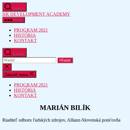
Preskočiť
Search
na
HR DEVELOPMENT ACADEMY
obsah
Menu
PROGRAM 2021
HISTÓRIA
KONTAKT
Search
Vyhľadať:
Zatvoriť
vyhľadávanie
Zatvoriť menu
PROGRAM 2021
HISTÓRIA
KONTAKT
MARIÁN BILÍK
Riaditeľ odboru ľudských zdrojov, Allianz-Slovenská poisťovňa