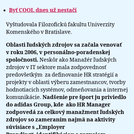
Byť COOL dnes už nestačí
Vyštudovala Filozofickú fakultu Univerzity
Komenského v Bratislave.
Oblasti ľudských zdrojov sa začala venovať
v roku 2006, v personálno-poradenskej
spoločnosti.
Neskôr ako Manažér ľudských
zdrojov v IT sektore mala zodpovednosť
predovšetkým za definovanie HR stratégií a
projekty v oblasti výberu zamestnancov, tvorby
hodnotiacich systémov, odmeňovania a internej
komunikácie.
Nadšenie pre šport ju priviedlo
do adidas Group, kde ako HR Manager
zodpovedá za celkový manažment ľudských
zdrojov so zameraním najmä na aktivity
súvisiace s „Employer