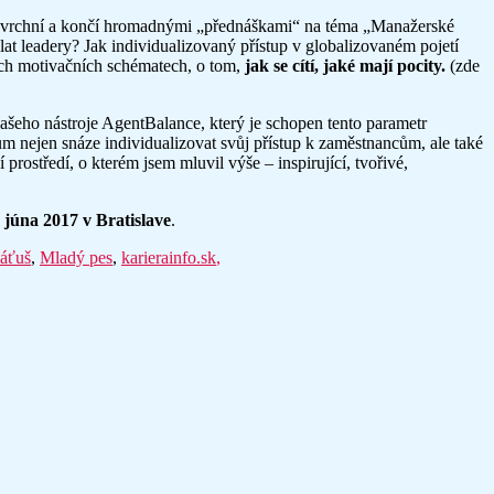
ně povrchní a končí hromadnými „přednáškami“ na téma „Manažerské
t leadery? Jak individualizovaný přístup v globalizovaném pojetí
jich motivačních schématech, o tom,
jak se cítí, jaké mají pocity.
(zde
našeho nástroje AgentBalance, který je schopen tento parametr
m nejen snáze individualizovat svůj přístup k zaměstnancům, ale také
 prostředí, o kterém jsem mluvil výše – inspirující, tvořivé,
. júna 2017 v Bratislave
.
Máťuš
,
Mladý pes
,
karierainfo.sk
,