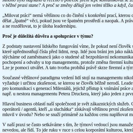
v běžné praxi stane? A proč se změny dělají jen velmi těžko a když, 
„Milovat práci“ nemá většinou co do činění s konkrétní prací, kterou d
dělat „špatné“ věci, pokud jsou ve špatném prostředí a naopak. A práv
a ne rozdělovat, to je úloha leadershipu.
Proč je důležitá důvěra a spolupráce v týmu?
Z podstaty nastavení lidského fungování víme, že pokud není člověk 
které upřednostňují čísla před lidmi, resp. lidé jsou bráni jen jako ná
slýcháme od zaměstnanců jako o studené až bezpohlavní nekomunikativ
pochopení a odvahy u top managementu, protože změna firemní kultury j
Lze je pomoci utvářet. A tato tvorba probíhá právě skrze firemní a tý
Současné většinové paradigma vedení lidí stojí na managementu nikoli
vyžaduje i určitou zkušenost, se kterou se člověk běžně nerodí. Lead
pro komunikaci s generací Mileniálů, jejichž přístup k vnímání práce
např. u nestora managementu Petera Druckera, který jako jeden z prvních
Hlavní business oblastí naší společnosti je svět zákaznických služeb. 
operátorů / agentů, kteří „u sluchátka“ získávají většinou první zkuše
mluvil v úvodu? Nebo se snaží primárně za každou cenu naplňovat 
V naší praxi se často setkáváme s tím, že týmoví vedoucí jsou manaž
nevedou, ale řídí. To jde ruku v ruce s celou korporátní kulturou, kte