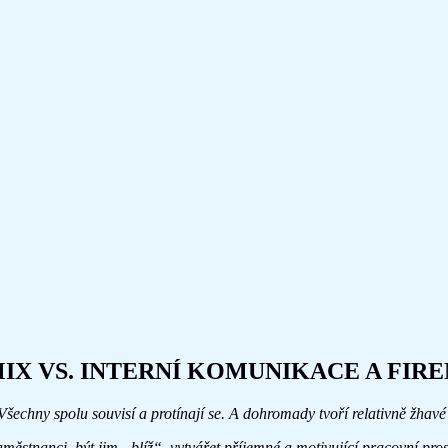
IX VS. INTERNÍ KOMUNIKACE A FIR
šechny spolu souvisí a protínají se. A dohromady tvoří relativně žhavé 
tnanci, být jim „blíž“, vytvářet příjemné a motivující pracovní prostře