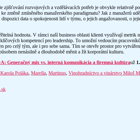
, ale zjišťování rozvojových a vzdělávacích potřeb je obvykle relativ
od ke změně zmíněného manažerského paradigmatu? Jak z manažerů uděla
dispozici data o spokojenosti lidí v týmu, o jejich angažovanosti, o je
elná hodnota. V rámci naší business oblasti klienti využívají metrik 
i klíčových kompetencí pro leadership. To umožní vedoucím pracovníků
en pro celý tým, ale i pro sebe sama. Tím se otevře prostor pro vytváření
způsobem nenásilně a dlouhodobě měnit a žít korporátní kulturu.
: Generačný mix vs. interná komunikácia a firemná kultúra
už
1
 Karola Poláka
,
Marella
,
Martinus
,
Vinohradníctvo a vinárstvo Miloš 
.sk