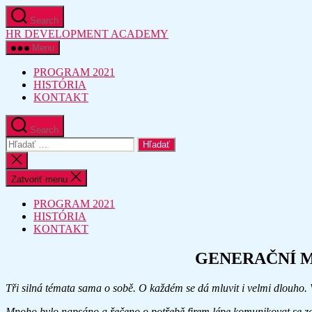
Preskočiť
Search
na
HR DEVELOPMENT ACADEMY
obsah
Menu
PROGRAM 2021
HISTÓRIA
KONTAKT
Search
Vyhľadať:
Zatvoriť
vyhľadávanie
Zatvoriť menu
PROGRAM 2021
HISTÓRIA
KONTAKT
GENERAČNÍ M
Tři silná témata sama o sobě. O každém se dá mluvit i velmi dlouho. V
Mnoho bylo napsáno a řečeno o potřebě firem lépe komunikovat se zaměs