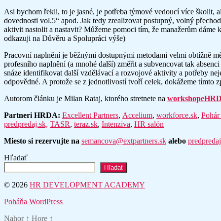
Asi bychom řekli, to je jasné, je potřeba týmové vedoucí více školit
dovednosti vol.5“ apod. Jak tedy zrealizovat postupný, volný přech
aktivit nastolit a nastavit? Můžeme pomoci tím, že manažerům dáme k 
odkazuji na Důvěru a Spolupráci výše)
Pracovní naplnění je běžnými dostupnými metodami velmi obtížně měřit
profesního naplnění (a mnohé další) změřit a subvencovat tak absenc
snáze identifikovat další vzdělávací a rozvojové aktivity a potřeby nej
odpovědné. A protože se z jednotlivostí tvoří celek, dokážeme tímto 
Autorom článku je Milan Rataj, ktorého stretnete na
workshope
HRDA
Partneri HRDA:
Excellent Partners
,
Accelium
,
workforce.sk
,
Pohár
predpredaj.sk,
TASR
,
teraz.sk
,
Intenziva
,
HR salón
Miesto si rezervujte na
semancova@extpartners.sk
alebo
predpredaj
Hľadať
Hľadať
© 2026
HR DEVELOPMENT ACADEMY
Poháňa WordPress
Nahor
↑
Hore
↑