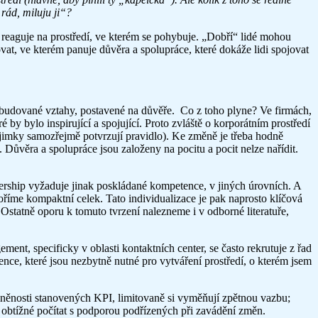
rád, miluju ji“?
 a reaguje na prostředí, ve kterém se pohybuje. „Dobří“ lidé mohou
vat, ve kterém panuje důvěra a spolupráce, které dokáže lidi spojovat
vybudované vztahy, postavené na důvěře. Co z toho plyne? Ve firmách,
 by bylo inspirující a spojující. Proto zvláště o korporátním prostředí
jimky samozřejmě potvrzují pravidlo). Ke změně je třeba hodně
 Důvěra a spolupráce jsou založeny na pocitu a pocit nelze nařídit.
adership vyžaduje jinak poskládané kompetence, v jiných úrovních. A
oříme kompaktní celek. Tato individualizace je pak naprosto klíčová
Ostatně oporu k tomuto tvrzení nalezneme i v odborné literatuře,
ment, specificky v oblasti kontaktních center, se často rekrutuje z řad
tence, které jsou nezbytně nutné pro vytváření prostředí, o kterém jsem
plněnosti stanovených KPI, limitovaně si vyměňují zpětnou vazbu;
mi obtížné počítat s podporou podřízených při zavádění změn.