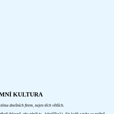
EMNÍ KULTURA
téma dnešních firem, nejen těch větších.
dí (hlavně, aby plnili ty „kápéíčka“). Ale kolik z toho se reálně