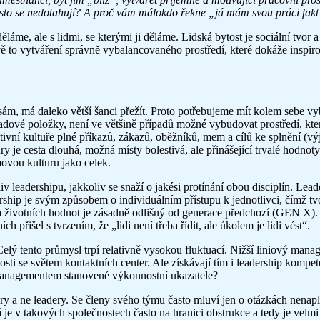
často se nedotahují? A proč vám málokdo řekne „já mám svou práci fakt 
ěláme, ale s lidmi, se kterými ji děláme. Lidská bytost je sociální tvor
ě to vytváření správně vybalancovaného prostředí, které dokáže inspiro
sám, má daleko větší šanci přežít. Proto potřebujeme mít kolem sebe 
kladové položky, není ve většině případů možné vybudovat prostředí, které
ní kultuře plné příkazů, zákazů, oběžníků, mem a cílů ke splnění (vý
e cesta dlouhá, možná místy bolestivá, ale přinášející trvalé hodnoty.
movou kulturu jako celek.
v leadershipu, jakkoliv se snaží o jakési protínání obou disciplín. Le
ership je svým způsobem o individuálním přístupu k jednotlivci, čímž tv
 a životních hodnot je zásadně odlišný od generace předchozí (GEN X). 
 přišel s tvrzením, že „lidi není třeba řídit, ale úkolem je lidi vést“.
Celý tento průmysl trpí relativně vysokou fluktuací. Nižší liniový manage
nosti se světem kontaktních center. Ale získávají tím i leadership kompe
managementem stanovené výkonnostní ukazatele?
ery a ne leadery. Se členy svého týmu často mluví jen o otázkách nena
rá je v takových společnostech často na hranici obstrukce a tedy je vel