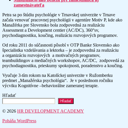
zamestnávateľa
Petra sa po štúdiu psychológie v Trnavskej univerzite v Trnave
začala venovať pracovnej psychológii v agentúre Motiv P, kde ako
Manažérka pre Slovensko bola zodpovedná za realizáciu
Assessment a Development centier (AC/DC), 360°sv,
psychodiagnostiku, koučing, realizáciu rozvojových programov.
Od roku 2011 do súčasnosti pôsobí v OTP Banke Slovensko ako
špecialistka vzdelávania a lektorka – je zodpovedná za realizáciu
a organizáciu rozvojových a motivačných programov,
teambuildingov a mediačných workshopov, AC/DC, zodpovedá za
psychodiagnostiku, prieskumy spokojnosti, poradenstvo a koučing.
Vyučuje 3-tím rokom na Katolíckej univerzite v Ružomberku
predmet „Manažérska psychológia“. Je v poslednom ročníku
výcviku Kognitívne –behaviorálne zameranej terapie.
Hľadať
Hľadať
© 2026
HR DEVELOPMENT ACADEMY
Poháňa WordPress