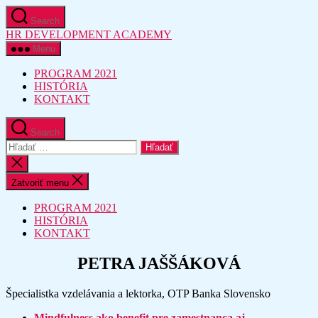
Preskočiť
Search
na
HR DEVELOPMENT ACADEMY
obsah
Menu
PROGRAM 2021
HISTÓRIA
KONTAKT
Search
Vyhľadať:
Zatvoriť
vyhľadávanie
Zatvoriť menu
PROGRAM 2021
HISTÓRIA
KONTAKT
PETRA JAŠŠÁKOVÁ
Špecialistka vzdelávania a lektorka, OTP Banka Slovensko
Mindfulness ako benefit pre zamestnanca aj