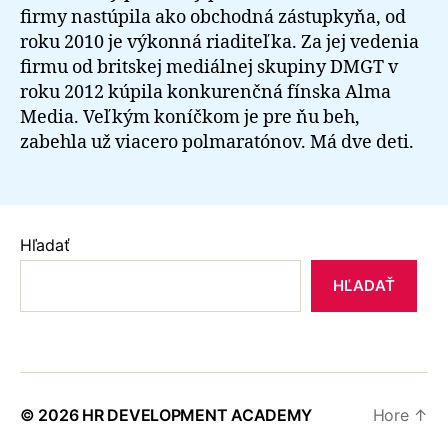
firmy nastúpila ako obchodná zástupkyňa, od
roku 2010 je výkonná riaditeľka. Za jej vedenia
firmu od britskej mediálnej skupiny DMGT v
roku 2012 kúpila konkurenčná fínska Alma
Media. Veľkým koníčkom je pre ňu beh,
zabehla už viacero polmaratónov. Má dve deti.
Hľadať
HĽADAŤ
© 2026
HR DEVELOPMENT ACADEMY
Hore
↑